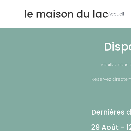
le maison du lac
Accueil
Disp
Veuillez nous 
Réservez directem
Dernières d
29 Août - 