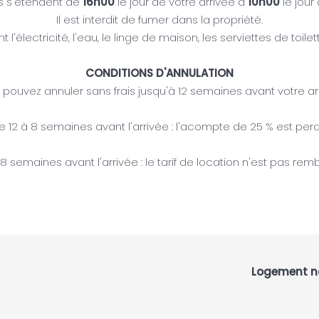
ns s'étendent de
16h00
le jour de votre arrivée à
10h00
le jour
Il est interdit de fumer dans la propriété.
'électricité, l'eau, le linge de maison, les serviettes de toilet
CONDITIONS D'ANNULATION
pouvez annuler sans frais jusqu'à 12 semaines avant votre ar
e 12 à 8 semaines avant l'arrivée : l'acompte de 25 % est perd
8 semaines avant l'arrivée : le tarif de location n'est pas rem
 94071527900011
Logement no