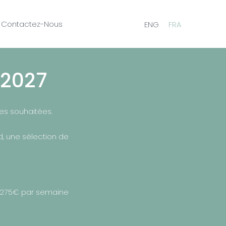
Contactez-Nous
ENG
FRA
/2027
tes souhaitées.
, une sélection de
275€ par semaine